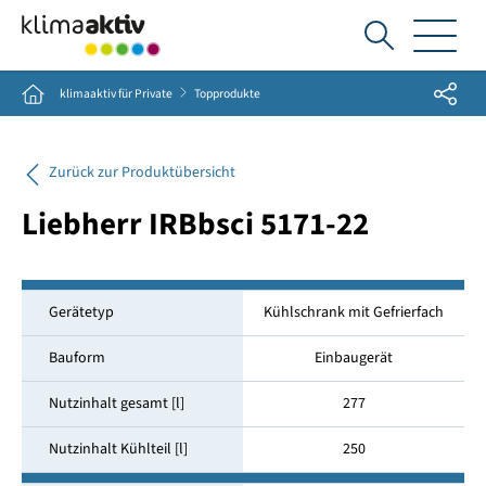
Ich
suche...
Share
Home
klimaaktiv für Private
Topprodukte
Zurück zur Produktübersicht
Liebherr IRBbsci 5171-22
Gerätetyp
Kühlschrank mit Gefrierfach
Bauform
Einbaugerät
Nutzinhalt gesamt [l]
277
Nutzinhalt Kühlteil [l]
250