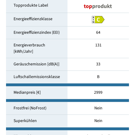
Topprodukte Label
Energieeffizienzklasse
Energieeffizienzindex (EEI)
64
Energieverbrauch
131
[kWh/Jahr]
Geräuschemission [dB(A)]
33
Luftschallemissionsklasse
B
Medianpreis [€]
2999
Frostfrei (NoFrost)
Nein
Superkühlen
Nein