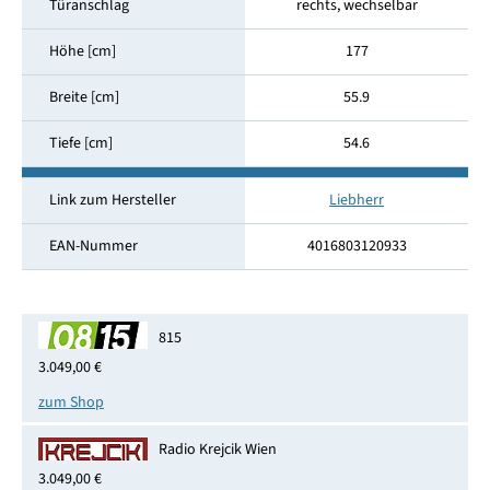
Türanschlag
rechts, wechselbar
Höhe [cm]
177
Breite [cm]
55.9
Tiefe [cm]
54.6
Link zum Hersteller
Liebherr
EAN-Nummer
4016803120933
815
3.049,00 €
zum Shop
Radio Krejcik Wien
3.049,00 €