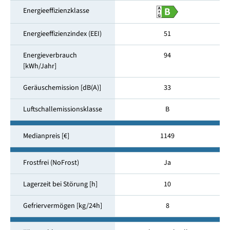
Energieeffizienzklasse
Energieeffizienzindex (EEI)
51
Energieverbrauch
94
[kWh/Jahr]
Geräuschemission [dB(A)]
33
Luftschallemissionsklasse
B
Medianpreis [€]
1149
Frostfrei (NoFrost)
Ja
Lagerzeit bei Störung [h]
10
Gefriervermögen [kg/24h]
8