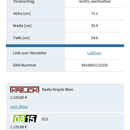
Türanschlag
rechts, wechselbar
Höhe [cm]
71.2
Breite [cm]
55.9
Tiefe [cm]
54.6
Link zum Hersteller
Liebherr
EAN-Nummer
4016803115335
Radio Krejcik Wien
1.120,00 €
zum Shop
815
1.120,00 €