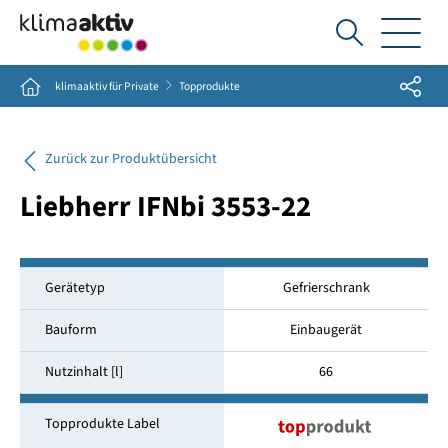
Ich
suche...
Share
Home
klimaaktiv für Private
Topprodukte
Zurück zur Produktübersicht
Liebherr IFNbi 3553-22
Gerätetyp
Gefrierschrank
Bauform
Einbaugerät
Nutzinhalt [l]
66
Topprodukte Label