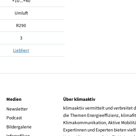
-2...+15
5 (40°C, 40% RH)
+10...+40
Umluft
R290
3
Liebherr