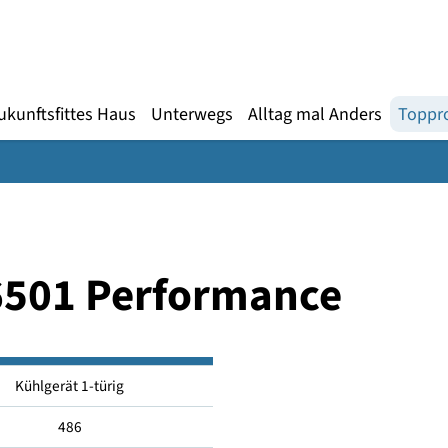
Gebärdensprache
te
en
Zukunftsfittes Haus
Unterwegs
Alltag mal An
g 6501 Performance
Kühlgerät 1-türig