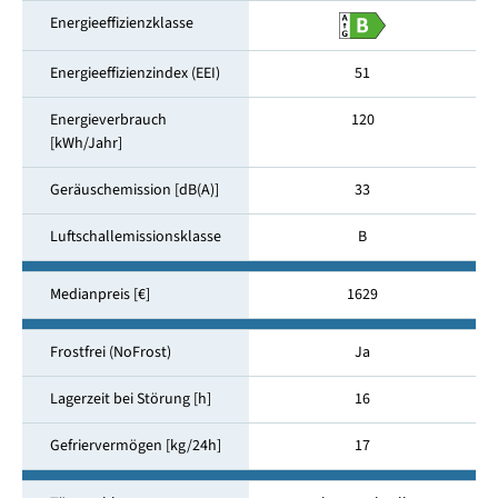
Energieeffizienzklasse
Energieeffizienzindex (EEI)
51
Energieverbrauch
120
[kWh/Jahr]
Geräuschemission [dB(A)]
33
Luftschallemissionsklasse
B
Medianpreis [€]
1629
Frostfrei (NoFrost)
Ja
Lagerzeit bei Störung [h]
16
Gefriervermögen [kg/24h]
17