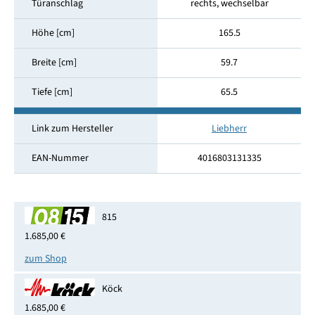
Türanschlag
rechts, wechselbar
Höhe [cm]
165.5
Breite [cm]
59.7
Tiefe [cm]
65.5
Link zum Hersteller
Liebherr
EAN-Nummer
4016803131335
815
1.685,00 €
zum Shop
Köck
1.685,00 €