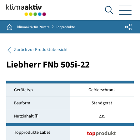
Ich
suche...
Share
Home
klimaaktiv für Private
Topprodukte
Zurück zur Produktübersicht
Liebherr FNb 505i-22
Gerätetyp
Gefrierschrank
Bauform
Standgerät
Nutzinhalt [l]
239
Topprodukte Label