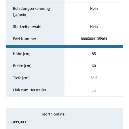
Beladungserkennung
Nein
[ja/nein]
Startzeitvorwahl
Nein
EAN-Nummer
8806084135964
Höhe [cm]
85
Breite [cm]
60
Tiefe [cm]
56.5
Link zum Hersteller
LG
mörth online
1.099,00 €