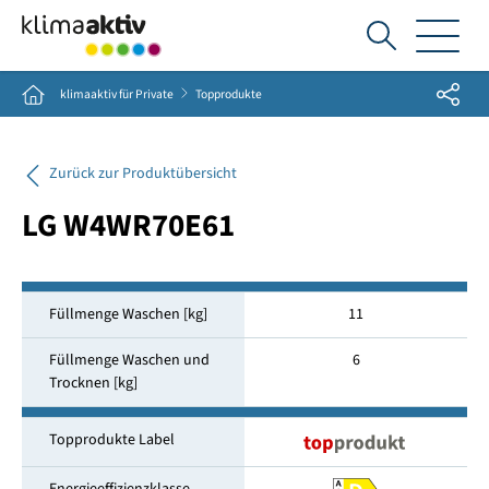
Ich
suche...
Share
Home
klimaaktiv für Private
Topprodukte
Zurück zur Produktübersicht
LG W4WR70E61
Füllmenge Waschen [kg]
11
Füllmenge Waschen und
6
Trocknen [kg]
Topprodukte Label