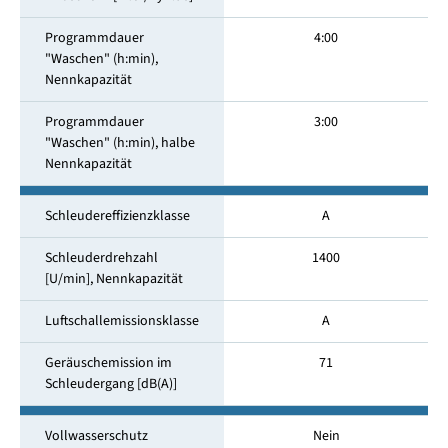
Programmdauer
4:00
"Waschen" (h:min),
Nennkapazität
Programmdauer
3:00
"Waschen" (h:min), halbe
Nennkapazität
Schleudereffizienzklasse
A
Schleuderdrehzahl
1400
[U/min], Nennkapazität
Luftschallemissionsklasse
A
Geräuschemission im
71
Schleuder­gang [dB(A)]
Vollwasserschutz
Nein