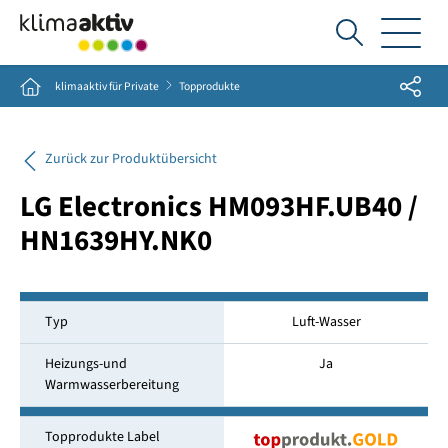
Ich
suche...
Share
Home
klimaaktiv für Private
Topprodukte
Zurück zur Produktübersicht
LG Electronics HM093HF.UB40 /
HN1639HY.NK0
Typ
Luft-Wasser
Heizungs-und
Ja
Warmwasserbereitung
Topprodukte Label