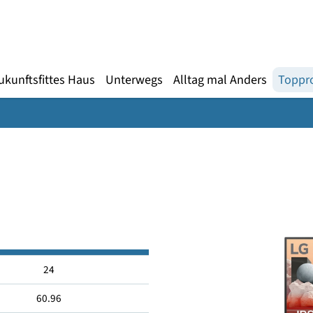
Gebärdensprache
te
en
Zukunftsfittes Haus
Unterwegs
Alltag mal An
24