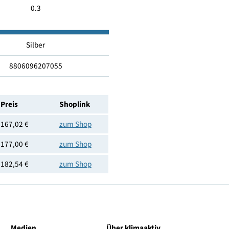
Ja
14.8
0.3
Silber
8806096207055
Preis
Shoplink
167,02 €
zum Shop