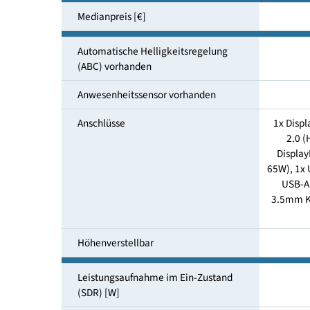
Energieverbrauch SDR Modus
[kWh/1000h]
Medianpreis [€]
Automatische Helligkeitsregelung
(ABC) vorhanden
Anwesenheitssensor vorhanden
Anschlüsse
1
65
3