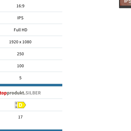
60.96
16:9
IPS
Full HD
1920 x 1080
250
100
5