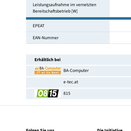
Höhenverstellbar
Leistungsaufnahme im Ein-Zustand
(SDR) [W]
Leistungsaufnahme im vernetzten
Bereit­schaftsbetrieb [W]
EPEAT
EAN-Nummer
Erhältlich bei
BA-Computer