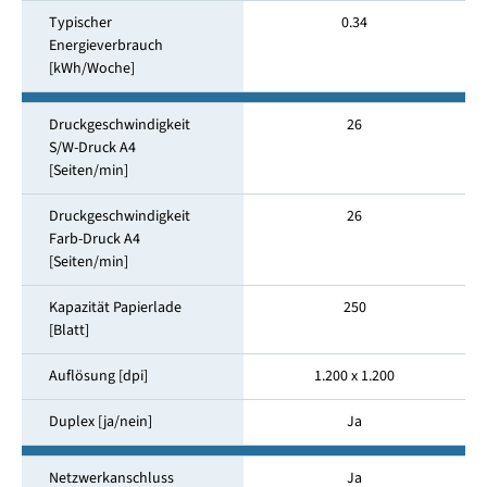
Typischer
0.34
Energieverbrauch
[kWh/Woche]
Druckgeschwindigkeit
26
S/W-Druck A4
[Seiten/min]
Druckgeschwindigkeit
26
Farb-Druck A4
[Seiten/min]
Kapazität Papierlade
250
[Blatt]
Auflösung [dpi]
1.200 x 1.200
Duplex [ja/nein]
Ja
Netzwerkanschluss
Ja