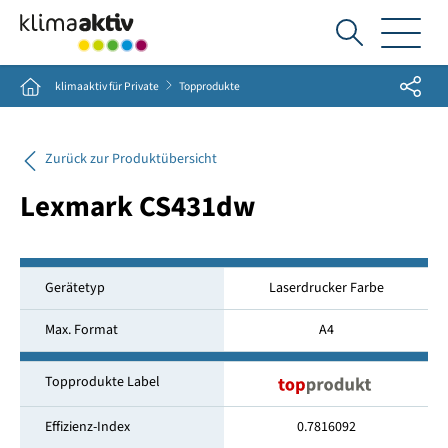
Ich
suche...
Share
Home
klimaaktiv für Private
Topprodukte
Zurück zur Produktübersicht
Lexmark CS431dw
Gerätetyp
Laserdrucker Farbe
Max. Format
A4
Topprodukte Label
Effizienz-Index
0.7816092