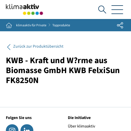
Ich
suche...
Share
Home
klimaaktiv für Private
Topprodukte
Zurück zur Produktübersicht
KWB - Kraft und W?rme aus
Biomasse GmbH KWB FelxiSun
FK8250N
Folgen Sie uns
Die Initiative
Über klimaaktiv