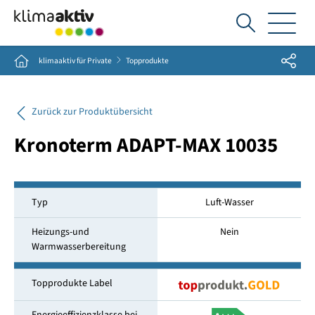
Ich
suche...
Share
Home
klimaaktiv für Private
Topprodukte
Zurück zur Produktübersicht
Kronoterm ADAPT-MAX 10035
Typ
Luft-Wasser
Heizungs-und
Nein
Warmwasserbereitung
Topprodukte Label