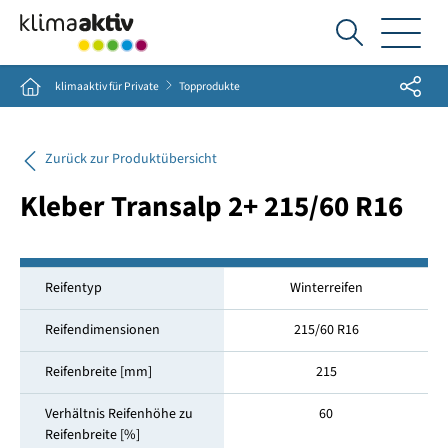
Ich
suche...
Share
Home
klimaaktiv für Private
Topprodukte
Zurück zur Produktübersicht
Kleber Transalp 2+ 215/60 R16
Reifentyp
Winterreifen
Reifendimensionen
215/60 R16
Reifenbreite [mm]
215
Verhältnis Reifenhöhe zu
60
Reifenbreite [%]