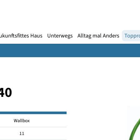
Gebärdensprache
te
en
Zukunftsfittes Haus
Unterwegs
Alltag mal An
 P40
Wallbox