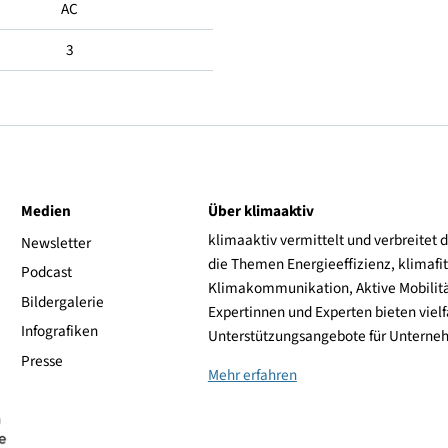
22.1
14.2
AC
3
ive
Medien
Über klimaaktiv
klimaaktiv vermittelt 
aktiv
Newsletter
die Themen Energieeffi
rsonen
Podcast
Klimakommunikation, A
Bildergalerie
Expertinnen und Experte