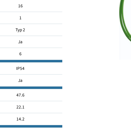
11
16
1
Typ 2
Ja
6
IP54
Ja
47.6