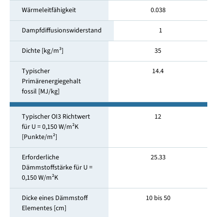
Wärmeleitfähigkeit
0.038
Dampfdiffusionswiderstand
1
Dichte [kg/m³]
35
Typischer
14.4
Primärenergiegehalt
fossil [MJ/kg]
Typischer OI3 Richtwert
12
für U = 0,150 W/m²K
[Punkte/m²]
Erforderliche
25.33
Dämmstoffstärke für U =
0,150 W/m²K
Dicke eines Dämmstoff
10 bis 50
Elementes [cm]