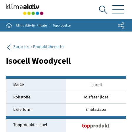
Ich
suche...
Share
Home
klimaaktiv für Private
Topprodukte
Zurück zur Produktübersicht
Isocell Woodycell
Marke
Isocell
Rohstoffe
Holzfaser (lose)
Lieferform
Einblasfaser
Topprodukte Label