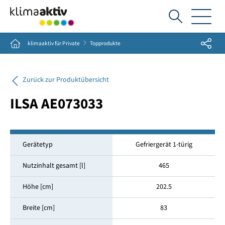
Ich
suche...
Share
Home
klimaaktiv für Private
Topprodukte
Zurück zur Produktübersicht
ILSA AE073033
Gerätetyp
Gefriergerät 1-türig
Nutzinhalt gesamt [l]
465
Höhe [cm]
202.5
Breite [cm]
83