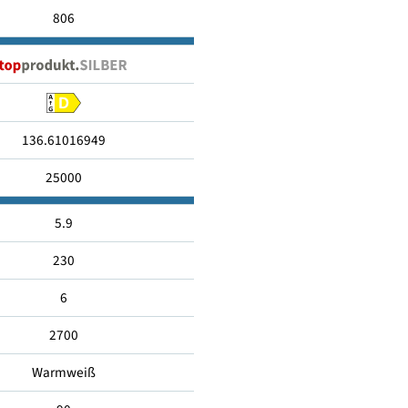
E27
806
136.61016949
25000
5.9
230
6