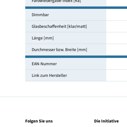
Farbtemperatur [K]
Lichtfarbe
Farbwiedergabe-Index [Ra]
Dimmbar
Glasbeschaffenheit [klar/matt]
Länge [mm]
Durchmesser bzw. Breite [mm]
EAN-Nummer
Link zum Hersteller