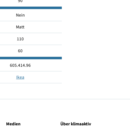
2700
Warmweiß
90
Nein
Matt
110
60
605.414.96
Ikea