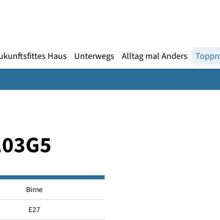
Gebärdensprache
te
en
Zukunftsfittes Haus
Unterwegs
Alltag mal An
ED2103G5
Birne