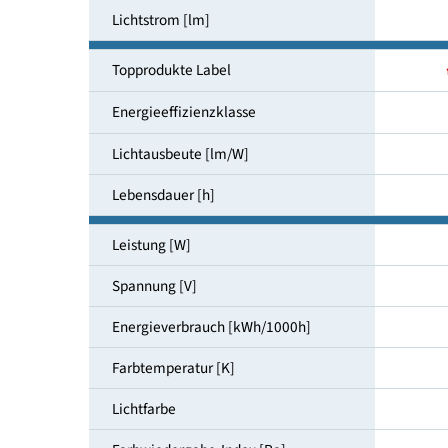
Fassung
Lichtstrom [lm]
Topprodukte Label
Energieeffizienzklasse
Lichtausbeute [lm/W]
Lebensdauer [h]
Leistung [W]
Spannung [V]
Energieverbrauch [kWh/1000h]