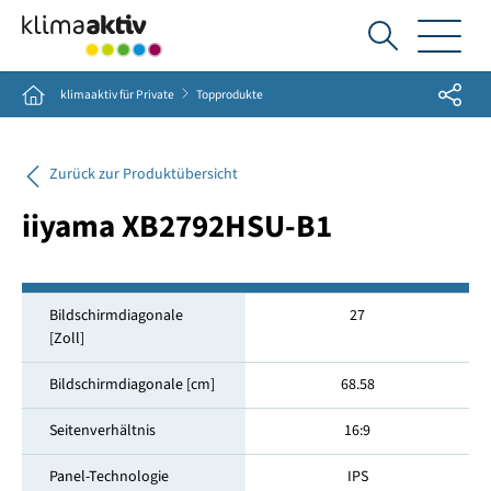
Ich
suche...
Share
Home
klimaaktiv für Private
Topprodukte
Zurück zur Produktübersicht
iiyama XB2792HSU-B1
Bildschirmdiagonale
27
[Zoll]
Bildschirmdiagonale [cm]
68.58
Seitenverhältnis
16:9
Panel-Technologie
IPS