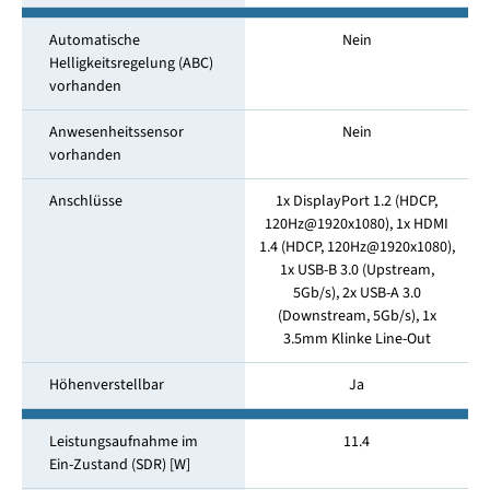
Automatische
Nein
Helligkeitsregelung (ABC)
vorhanden
Anwesenheitssensor
Nein
vorhanden
Anschlüsse
1x DisplayPort 1.2 (HDCP,
120Hz@1920x1080), 1x HDMI
1.4 (HDCP, 120Hz@1920x1080),
1x USB-B 3.0 (Upstream,
5Gb/s), 2x USB-A 3.0
(Downstream, 5Gb/s), 1x
3.5mm Klinke Line-Out
Höhenverstellbar
Ja
Leistungsaufnahme im
11.4
Ein-Zustand (SDR) [W]