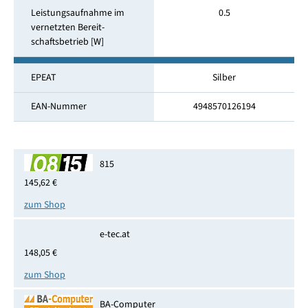
Leistungsaufnahme im
0.5
vernetzten Bereit­
schaftsbetrieb [W]
EPEAT
Silber
EAN-Nummer
4948570126194
815
145,62 €
zum Shop
e-tec.at
148,05 €
zum Shop
BA-Computer