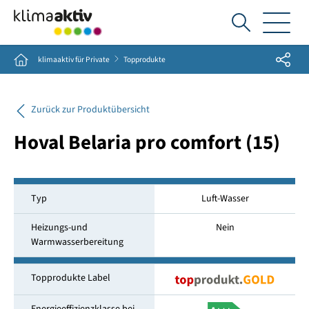
Ich
suche...
Share
Home
klimaaktiv für Private
Topprodukte
Zurück zur Produktübersicht
Hoval Belaria pro comfort (15)
Typ
Luft-Wasser
Heizungs-und
Nein
Warmwasserbereitung
Topprodukte Label