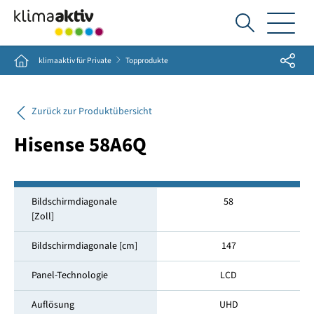
Ich
suche...
Share
Home
klimaaktiv für Private
Topprodukte
Zurück zur Produktübersicht
Hisense 58A6Q
Bildschirmdiagonale
58
[Zoll]
Bildschirmdiagonale [cm]
147
Panel-Technologie
LCD
Auflösung
UHD