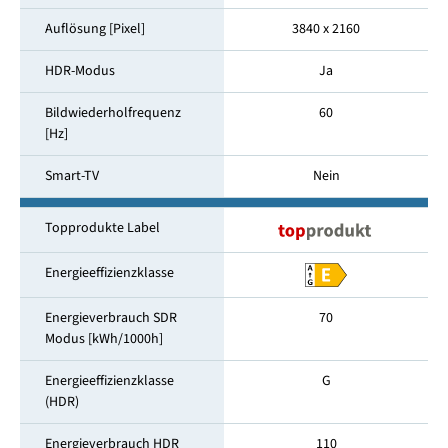
Auflösung [Pixel]
3840 x 2160
HDR-Modus
Ja
Bildwiederholfrequenz
60
[Hz]
Smart-TV
Nein
Topprodukte Label
Energieeffizienzklasse
Energieverbrauch SDR
70
Modus [kWh/1000h]
Energieeffizienzklasse
G
(HDR)
Energieverbrauch HDR
110