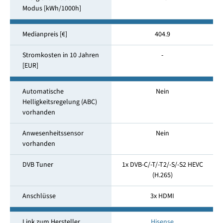
Modus [kWh/1000h]
Medianpreis [€]
404.9
Stromkosten in 10 Jahren
-
[EUR]
Automatische
Nein
Helligkeitsregelung (ABC)
vorhanden
Anwesenheitssensor
Nein
vorhanden
DVB Tuner
1x DVB-C/-T/-T2/-S/-S2 HEVC
(H.265)
Anschlüsse
3x HDMI
Link zum Hersteller
Hisense