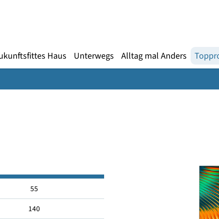
Gebärdensprache
te
en
Zukunftsfittes Haus
Unterwegs
Alltag mal An
Q
55