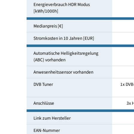
Energieverbrauch SDR Modus
[kWh/1000h]
Energieeffizienzklasse (HDR)
Energieverbrauch HDR Modus
[kWh/1000h]
Medianpreis [€]
Stromkosten in 10 Jahren [EUR]
Automatische Helligkeitsregelung
(ABC) vorhanden
Anwesenheitssensor vorhanden
DVB Tuner