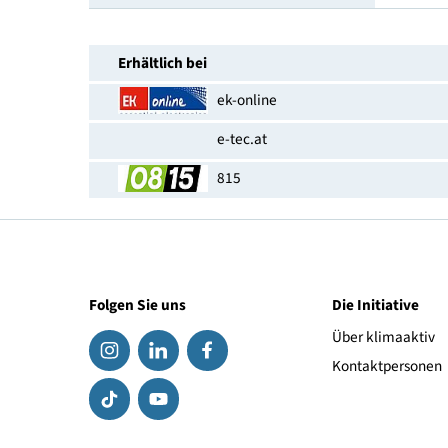
Anschlüsse
Link zum Hersteller
EAN-Nummer
Erhältlich bei
ek-online
e-tec.at
815