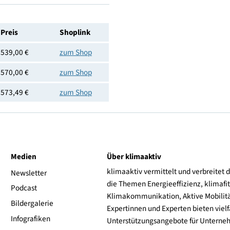
3x HDMI 2.1, Composite Video
Hisense
6942351403908
Preis
Shoplink
539,00 €
zum Shop
570,00 €
zum Shop
573,49 €
zum Shop