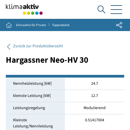
Ich
suche...
Share
Home
klimaaktiv für Private
Topprodukte
Zurück zur Produktübersicht
Hargassner Neo-HV 30
Nennheizleistung [kW]
24.7
kleinste Leistung [kW]
12.7
Leistungsregelung
Modulierend
Kleinste
0.51417004
Leistung/Nennleistung