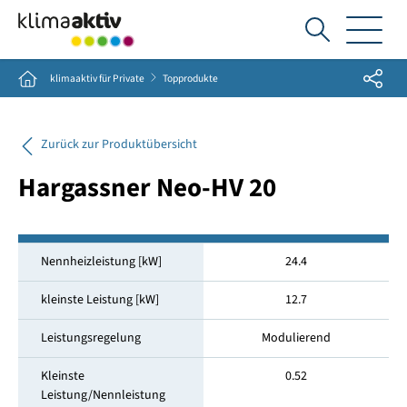
Ich
suche...
Share
Home
klimaaktiv für Private
Topprodukte
Zurück zur Produktübersicht
Hargassner Neo-HV 20
Nennheizleistung [kW]
24.4
kleinste Leistung [kW]
12.7
Leistungsregelung
Modulierend
Kleinste
0.52
Leistung/Nennleistung