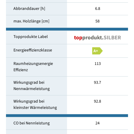
Abbranddauer [h]
6.8
max. Holzlänge [cm]
58
Topprodukte Label
Energieeffizienzklasse
Raumheizungsenergie
113
Effizienz
Wirkungsgrad bei
93.7
Nennwärmeleistung
Wirkungsgrad bei
92.8
kleinster Wärmeleistung
CO bei Nennleistung
24