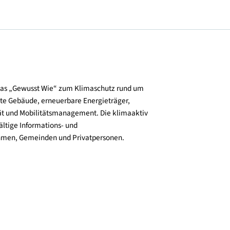
und verbreitet das „Gewusst Wie“ zum Klimaschutz rund um
zienz, klimafitte Gebäude, erneuerbare Energieträger,
ktive Mobilität und Mobilitätsmanagement. Die klimaaktiv
n bieten vielfältige Informations- und
e für Unternehmen, Gemeinden und Privatpersonen.