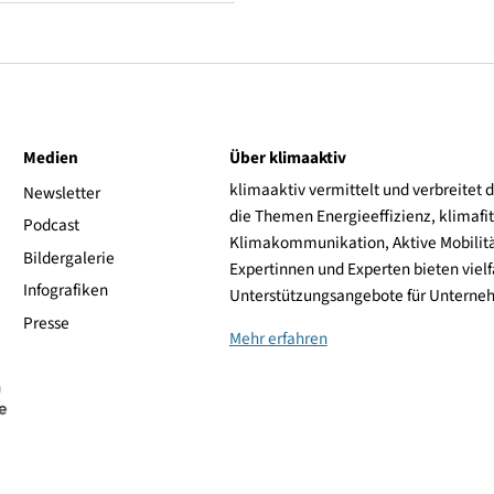
Y (frei bis 300 km/h)
Hankook
ive
Medien
Über klimaaktiv
klimaaktiv vermittelt 
aktiv
Newsletter
die Themen Energieeffi
rsonen
Podcast
Klimakommunikation, A
Bildergalerie
Expertinnen und Experte
Infografiken
Unterstützungsangebot
Presse
Mehr erfahren