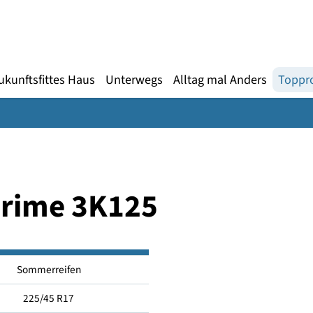
Gebärdensprache
te
en
Zukunftsfittes Haus
Unterwegs
Alltag mal An
s Prime 3K125
Sommerreifen