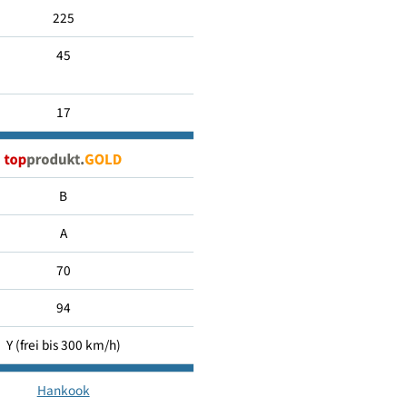
225/45 R17
225
45
17
B
A
70
94