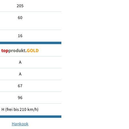
205/60 R16
205
60
16
A
A
67
96