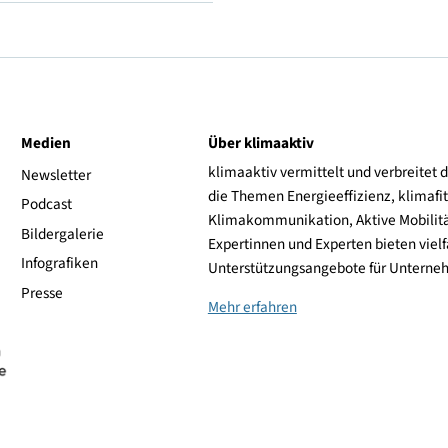
H (frei bis 210 km/h)
Hankook
ive
Medien
Über klimaaktiv
klimaaktiv vermittelt 
aktiv
Newsletter
die Themen Energieeffi
rsonen
Podcast
Klimakommunikation, A
Bildergalerie
Expertinnen und Experte
Infografiken
Unterstützungsangebot
Presse
Mehr erfahren