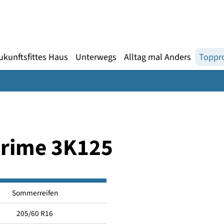
Gebärdensprache
te
en
Zukunftsfittes Haus
Unterwegs
Alltag mal An
s Prime 3K125
Sommerreifen