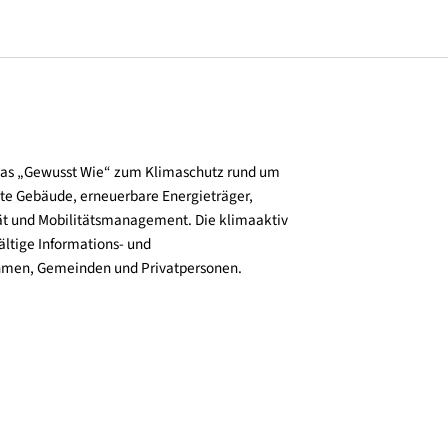
und verbreitet das „Gewusst Wie“ zum Klimaschutz rund um
zienz, klimafitte Gebäude, erneuerbare Energieträger,
ktive Mobilität und Mobilitätsmanagement. Die klimaaktiv
n bieten vielfältige Informations- und
e für Unternehmen, Gemeinden und Privatpersonen.