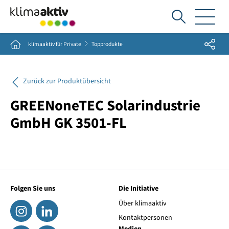
Ich
suche...
Share
Home
klimaaktiv für Private
Topprodukte
Zurück zur Produktübersicht
GREENoneTEC Solarindustrie
GmbH GK 3501-FL
Folgen Sie uns
Die Initiative
Über klimaaktiv
Kontaktpersonen