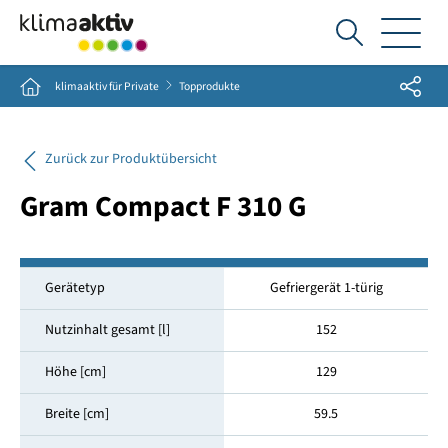
Ich
suche...
Share
Home
klimaaktiv für Private
Topprodukte
Zurück zur Produktübersicht
Gram Compact F 310 G
Gerätetyp
Gefriergerät 1-türig
Nutzinhalt gesamt [l]
152
Höhe [cm]
129
Breite [cm]
59.5