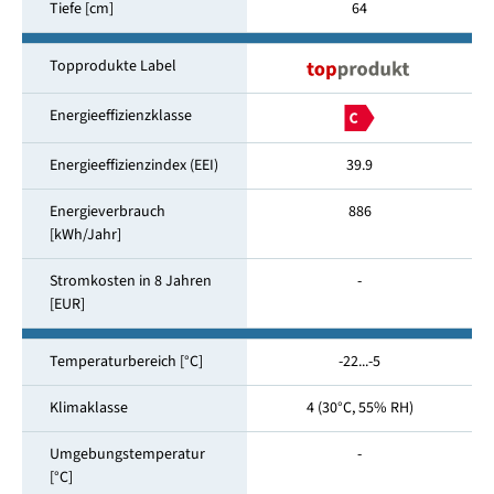
Tiefe [cm]
64
Topprodukte Label
Energieeffizienzklasse
Energieeffizienzindex (EEI)
39.9
Energieverbrauch
886
[kWh/Jahr]
Stromkosten in 8 Jahren
-
[EUR]
Temperaturbereich [°C]
-22...-5
Klimaklasse
4 (30°C, 55% RH)
Umgebungstemperatur
-
[°C]