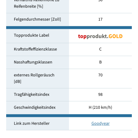
Verhältnis Reifenhöhe zu
50
Reifenbreite [%]
Felgendurchmesser [Zoll]
17
Topprodukte Label
Kraftstoffeffizienzklasse
C
Nasshaftungsklassen
B
externes Rollgeräusch
70
[dB]
Tragfähigkeitsindex
98
Geschwindigkeitsindex
H (210 km/h)
Link zum Hersteller
Goodyear