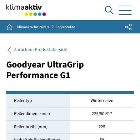
Ich
suche...
Share
Home
klimaaktiv für Private
Topprodukte
Zurück zur Produktübersicht
Goodyear UltraGrip
Performance G1
Reifentyp
Winterreifen
Reifendimensionen
225/50 R17
Reifenbreite [mm]
225