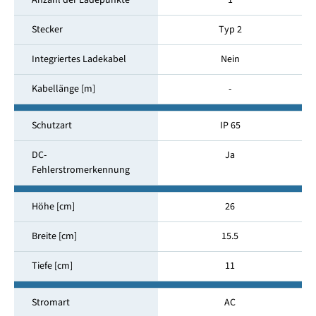
Anzahl der Ladepunkte
1
Stecker
Typ 2
Integriertes Ladekabel
Nein
Kabellänge [m]
-
Schutzart
IP 65
DC-
Ja
Fehlerstromerkennung
Höhe [cm]
26
Breite [cm]
15.5
Tiefe [cm]
11
Stromart
AC