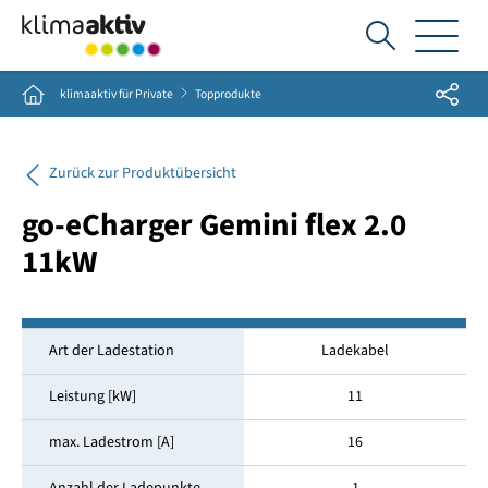
Ich
suche...
Share
Home
klimaaktiv für Private
Topprodukte
Zurück zur Produktübersicht
go-eCharger Gemini flex 2.0
11kW
Art der Ladestation
Ladekabel
Leistung [kW]
11
max. Ladestrom [A]
16