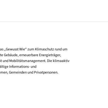
und verbreitet das „Gewusst Wie“ zum Klimaschutz rund um
zienz, klimafitte Gebäude, erneuerbare Energieträger,
ktive Mobilität und Mobilitätsmanagement. Die klimaaktiv
n bieten vielfältige Informations- und
e für Unternehmen, Gemeinden und Privatpersonen.