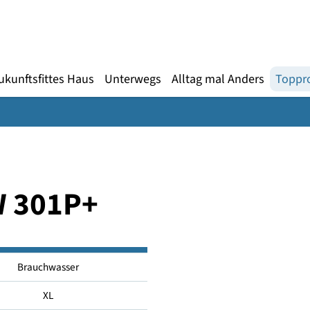
Gebärdensprache
te
en
Zukunftsfittes Haus
Unterwegs
Alltag mal An
DHW 301P+
Brauchwasser