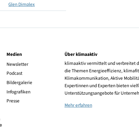
Ja
Nein
Glen Dimplex
ive
Medien
Über klimaaktiv
klimaaktiv vermittelt 
aktiv
Newsletter
die Themen Energieeffi
rsonen
Podcast
Klimakommunikation, A
Bildergalerie
Expertinnen und Experte
Infografiken
Unterstützungsangebot