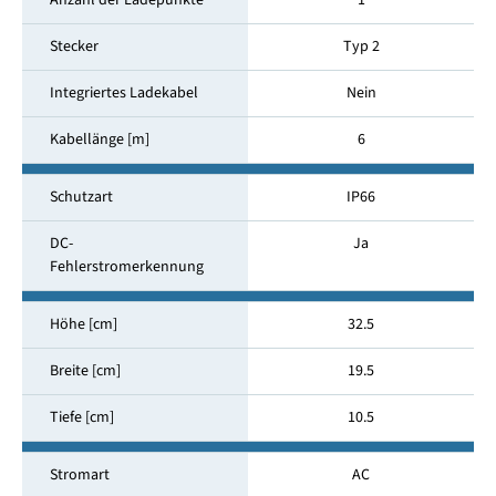
Anzahl der Ladepunkte
1
Stecker
Typ 2
Integriertes Ladekabel
Nein
Kabellänge [m]
6
Schutzart
IP66
DC-
Ja
Fehlerstromerkennung
Höhe [cm]
32.5
Breite [cm]
19.5
Tiefe [cm]
10.5
Stromart
AC