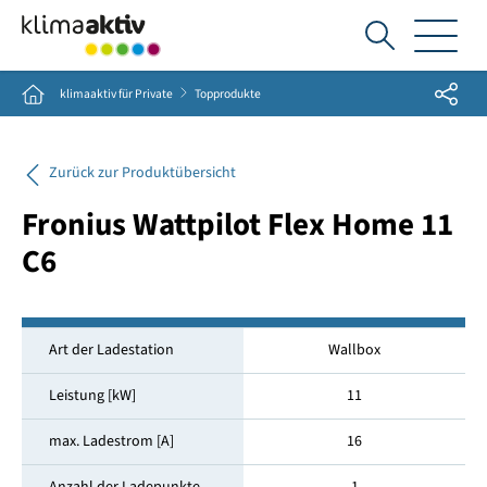
Ich
suche...
Share
Home
klimaaktiv für Private
Topprodukte
Zurück zur Produktübersicht
Fronius Wattpilot Flex Home 11
C6
Art der Ladestation
Wallbox
Leistung [kW]
11
max. Ladestrom [A]
16