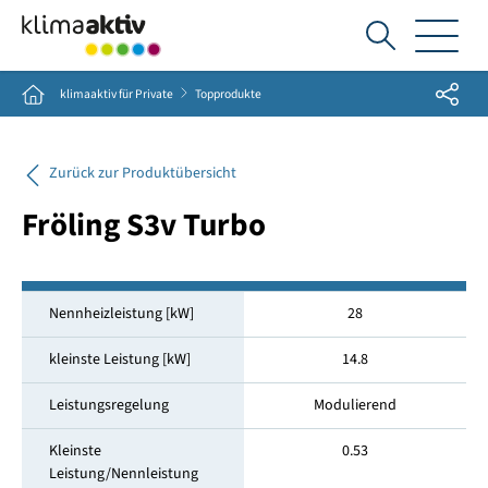
Ich
suche...
Share
Home
klimaaktiv für Private
Topprodukte
Zurück zur Produktübersicht
Fröling S3v Turbo
Nennheizleistung [kW]
28
kleinste Leistung [kW]
14.8
Leistungsregelung
Modulierend
Kleinste
0.53
Leistung/Nennleistung