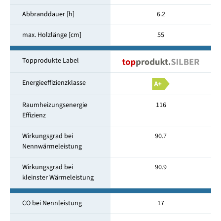
Abbranddauer [h]
6.2
max. Holzlänge [cm]
55
Topprodukte Label
Energieeffizienzklasse
Raumheizungsenergie
116
Effizienz
Wirkungsgrad bei
90.7
Nennwärmeleistung
Wirkungsgrad bei
90.9
kleinster Wärmeleistung
CO bei Nennleistung
17