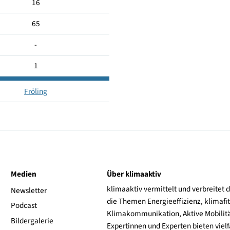
94
16
65
-
1
Fröling