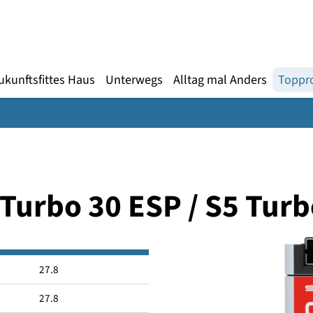
Gebärdensprache
te
en
Zukunftsfittes Haus
Unterwegs
Alltag mal An
 S5 Turbo 30 ESP / S5
27.8