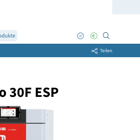
Topprodukte
ders
Sh
 Turbo 30F ESP