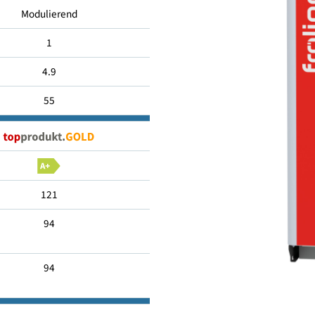
27.8
Modulierend
1
4.9
55
121
94