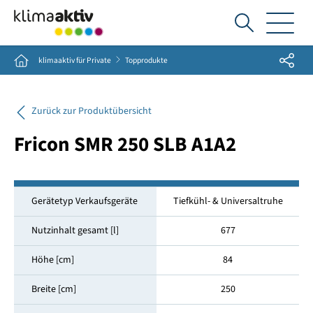
Ich
suche...
Share
Home
klimaaktiv für Private
Topprodukte
Zurück zur Produktübersicht
Fricon SMR 250 SLB A1A2
Gerätetyp Verkaufsgeräte
Tiefkühl- & Universaltruhe
Nutzinhalt gesamt [l]
677
Höhe [cm]
84
Breite [cm]
250