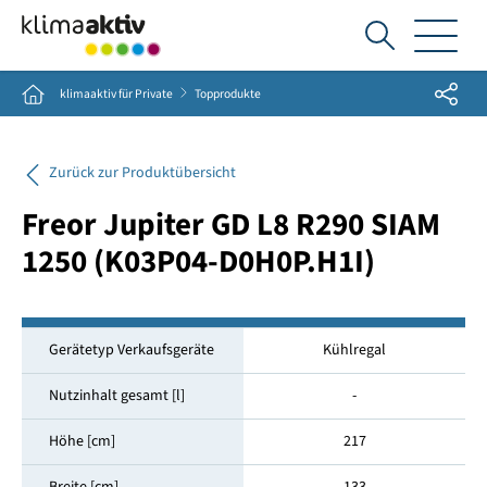
Ich
suche...
Share
Home
klimaaktiv für Private
Topprodukte
Zurück zur Produktübersicht
Freor Jupiter GD L8 R290 SIAM
1250 (K03P04-D0H0P.H1I)
Gerätetyp Verkaufsgeräte
Kühlregal
Nutzinhalt gesamt [l]
-
Höhe [cm]
217