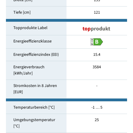
Breite [cm]
133
Tiefe [cm]
121
Topprodukte Label
Energieeffizienzklasse
Energieeffizienzindex (EEI)
15.4
Energieverbrauch
3584
[kWh/Jahr]
Stromkosten in 8 Jahren
-
[EUR]
Temperaturbereich [°C]
-1 … 5
Umgebungstemperatur
25
[°C]