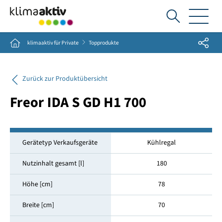
Ich
suche...
Share
Home
klimaaktiv für Private
Topprodukte
Zurück zur Produktübersicht
Freor IDA S GD H1 700
Gerätetyp Verkaufsgeräte
Kühlregal
Nutzinhalt gesamt [l]
180
Höhe [cm]
78
Breite [cm]
70