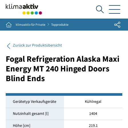
Ich
suche...
Share
Home
klimaaktiv für Private
Topprodukte
Zurück zur Produktübersicht
Fogal Refrigeration Alaska Maxi
Energy MT 240 Hinged Doors
Blind Ends
Gerätetyp Verkaufsgeräte
Kühlregal
Nutzinhalt gesamt [l]
1404
Höhe [cm]
219.1