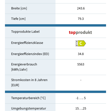
Breite [cm]
243.6
Tiefe [cm]
79.3
Topprodukte Label
Energieeffizienzklasse
Energieeffizienzindex (EEI)
34.8
Energieverbrauch
5563
[kWh/Jahr]
Stromkosten in 8 Jahren
-
[EUR]
Temperaturbereich [°C]
-1 …. 5
Umgebungstemperatur
15….25