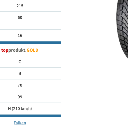
215/60 R16
215
60
16
C
B
70
99