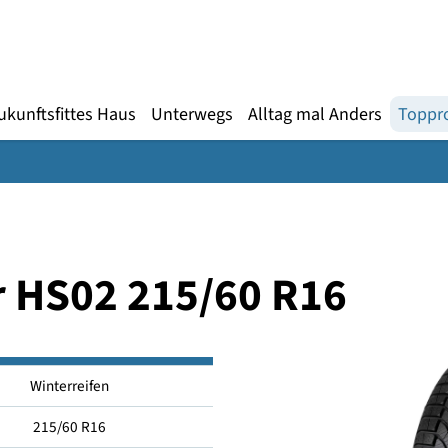
Gebärdensprache
te
en
Zukunftsfittes Haus
Unterwegs
Alltag mal An
ter HS02 215/60 R16
Winterreifen