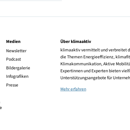
H (210 km/h)
Falken
ive
Medien
Über klimaaktiv
klimaaktiv vermittelt 
aktiv
Newsletter
die Themen Energieeffi
rsonen
Podcast
Klimakommunikation, A
Bildergalerie
Expertinnen und Experte
Infografiken
Unterstützungsangebot
Presse
Mehr erfahren