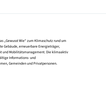
und verbreitet das „Gewusst Wie“ zum Klimaschutz rund um
zienz, klimafitte Gebäude, erneuerbare Energieträger,
ktive Mobilität und Mobilitätsmanagement. Die klimaaktiv
n bieten vielfältige Informations- und
e für Unternehmen, Gemeinden und Privatpersonen.