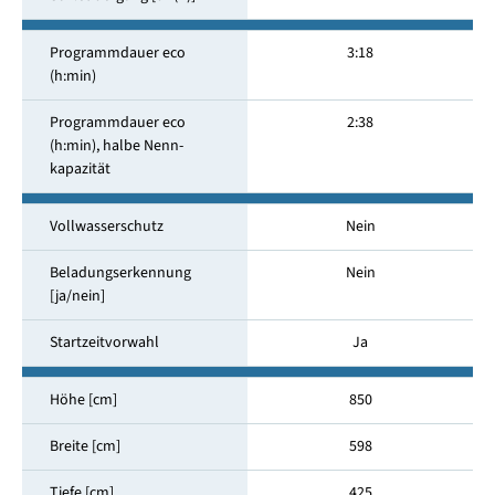
Programmdauer eco
3:18
(h:min)
Programmdauer eco
2:38
(h:min), halbe Nenn­
kapazität
Vollwasserschutz
Nein
Beladungserkennung
Nein
[ja/nein]
Startzeitvorwahl
Ja
Höhe [cm]
850
Breite [cm]
598
Tiefe [cm]
425