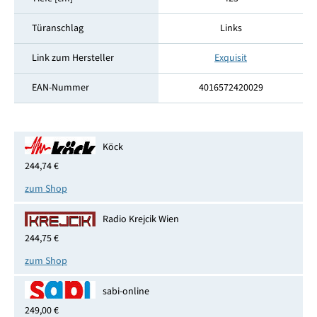
Türanschlag
Links
Link zum Hersteller
Exquisit
EAN-Nummer
4016572420029
Köck
244,74 €
zum Shop
Radio Krejcik Wien
244,75 €
zum Shop
sabi-online
249,00 €