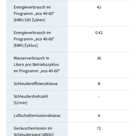
Energieverbrauch im
42
Programm „eco 40-60“
[kWh/100 Zyklen]
Energieverbrauch im
0.42
Programm „eco 40-60“
[kWh/Zyklus]
Wasserverbrauch in
36
Litern pro Betriebszyklus
im Programm „eco 40-60“
Schleudereffizienzklasse
B
Schleuderdrehzahl
-
[U/min]
Luftschallemissionsklasse
A
Geräuschemission im
72
Schleuder­gang [dB(A)]