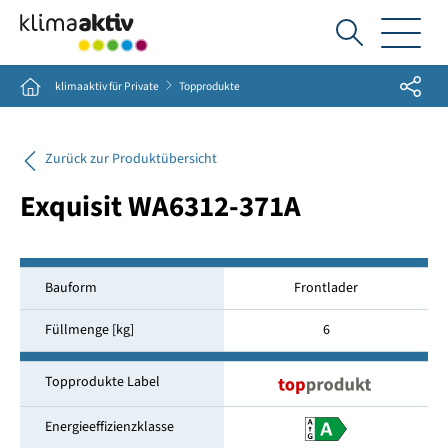
Ich
suche...
Share
Home
klimaaktiv für Private
Topprodukte
Zurück zur Produktübersicht
Exquisit WA6312-371A
Bauform
Frontlader
Füllmenge [kg]
6
Topprodukte Label
Energieeffizienzklasse