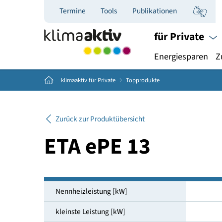
Termine
Tools
Publikationen
für Priva
Energiespar
Home
klimaaktiv für Private
Topprodukte
Zurück zur Produktübersicht
ETA ePE 13
Nennheizleistung [kW]