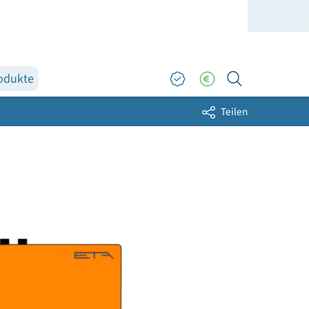
Topprodukte
ders
Sh