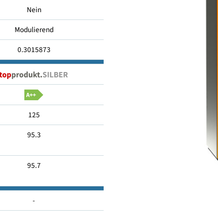
3.8
Nein
Modulierend
0.3015873
125
95.3
95.7