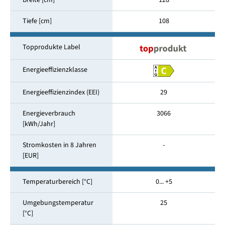
Breite [cm]
128
Tiefe [cm]
108
Topprodukte Label
Energieeffizienzklasse
Energieeffizienzindex (EEI)
29
Energieverbrauch
3066
[kWh/Jahr]
Stromkosten in 8 Jahren
-
[EUR]
Temperaturbereich [°C]
0... +5
Umgebungstemperatur
25
[°C]