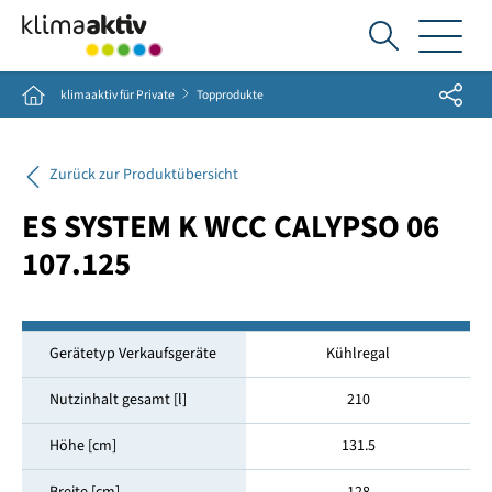
Ich
suche...
Share
Home
klimaaktiv für Private
Topprodukte
Zurück zur Produktübersicht
ES SYSTEM K WCC CALYPSO 06
107.125
Gerätetyp Verkaufsgeräte
Kühlregal
Nutzinhalt gesamt [l]
210
Höhe [cm]
131.5