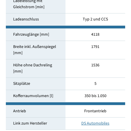
Ladeleistung mit
Gleichstrom [min]
Ladeanschluss
Typ 2 und CCS
Fahrzeuglänge [mm]
4118
Breite inkl. Außenspiegel
1791
[mm]
Höhe ohne Dachreling
1536
[mm]
Sitzplätze
5
Kofferraumvolumen [l]
350 bis 1.050
Antrieb
Frontantrieb
Link zum Hersteller
DS Automobiles