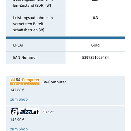
Ein-Zustand (SDR) [W]
Leistungsaufnahme im
0.3
vernetzten Bereit­
schaftsbetrieb [W]
EPEAT
Gold
EAN-Nummer
5397321029434
BA-Computer
142,88 €
zum Shop
alza.at
142,90 €
zum Shop