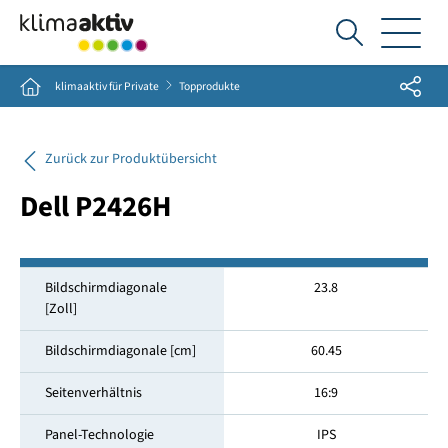
Ich
suche...
Share
Home
klimaaktiv für Private
Topprodukte
Zurück zur Produktübersicht
Dell P2426H
Bildschirmdiagonale
23.8
[Zoll]
Bildschirmdiagonale [cm]
60.45
Seitenverhältnis
16:9
Panel-Technologie
IPS