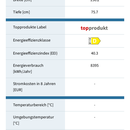
Breite [cm]
156.2
Tiefe [cm]
75.7
Topprodukte Label
Energieeffizienzklasse
Energieeffizienzindex (EEI)
40.3
Energieverbrauch
8395
[kWh/Jahr]
Stromkosten in 8 Jahren
-
[EUR]
Temperaturbereich [°C]
-
Umgebungstemperatur
-
[°C]