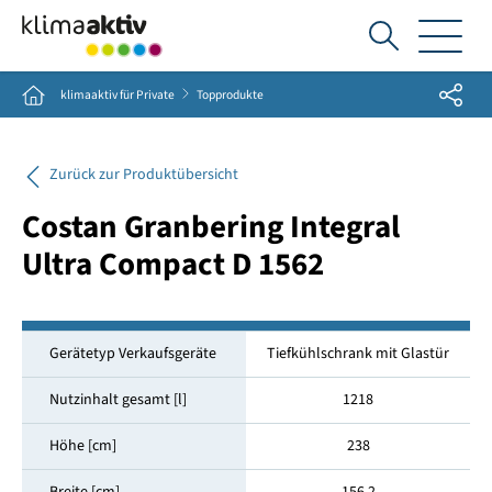
Ich
suche...
Share
Home
klimaaktiv für Private
Topprodukte
Zurück zur Produktübersicht
Costan Granbering Integral
Ultra Compact D 1562
Gerätetyp Verkaufsgeräte
Tiefkühlschrank mit Glastür
Nutzinhalt gesamt [l]
1218
Höhe [cm]
238