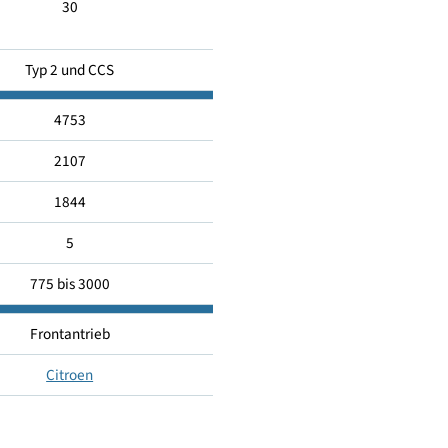
5
30
Typ 2 und CCS
4753
2107
1844
5
775 bis 3000