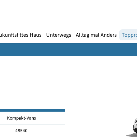
Gebärdensprache
te
en
Zukunftsfittes Haus
Unterwegs
Alltag mal An
ngo
Kompakt-Vans