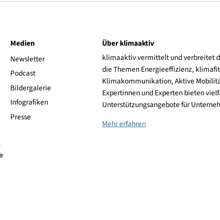
Frontantrieb
Citroen
ive
Medien
Über klimaaktiv
klimaaktiv vermittelt 
aktiv
Newsletter
die Themen Energieeffi
rsonen
Podcast
Klimakommunikation, A
Bildergalerie
Expertinnen und Experte
Infografiken
Unterstützungsangebot
Presse
Mehr erfahren