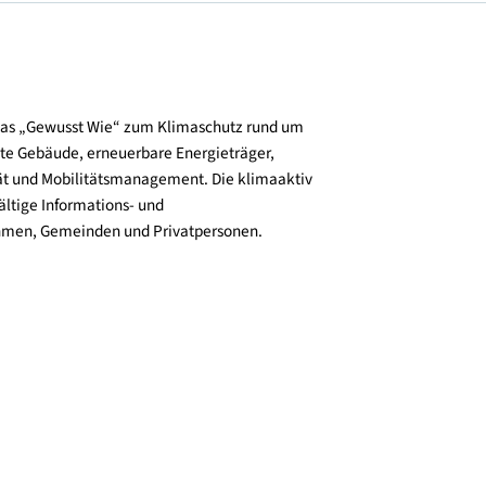
und verbreitet das „Gewusst Wie“ zum Klimaschutz rund um
zienz, klimafitte Gebäude, erneuerbare Energieträger,
ktive Mobilität und Mobilitätsmanagement. Die klimaaktiv
n bieten vielfältige Informations- und
e für Unternehmen, Gemeinden und Privatpersonen.