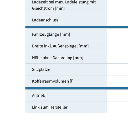
Ladezeit bei max. Ladeleistung mit
Wechselstrom [h]
Ladezeit bei max. Ladeleistung mit
Gleichstrom [min]
Ladeanschluss
Fahrzeuglänge [mm]
Breite inkl. Außenspiegel [mm]
Höhe ohne Dachreling [mm]
Sitzplätze
Kofferraumvolumen [l]