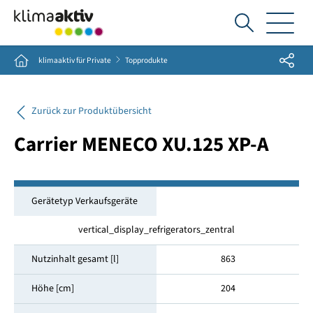
Ich
suche...
Share
Home
klimaaktiv für Private
Topprodukte
Zurück zur Produktübersicht
Carrier MENECO XU.125 XP-A
Gerätetyp Verkaufsgeräte
vertical_display_refrigerators_zentral
Nutzinhalt gesamt [l]
863
Höhe [cm]
204