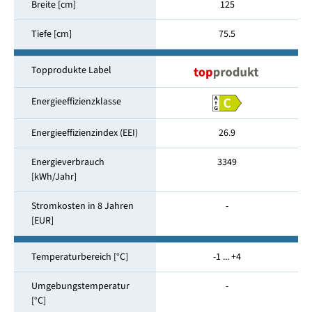
Breite [cm]
125
Tiefe [cm]
75.5
Topprodukte Label
Energieeffizienzklasse
Energieeffizienzindex (EEI)
26.9
Energieverbrauch
3349
[kWh/Jahr]
Stromkosten in 8 Jahren
-
[EUR]
Temperaturbereich [°C]
-1 ... +4
Umgebungstemperatur
-
[°C]