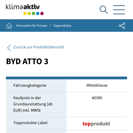
Ich
suche...
Share
Home
klimaaktiv für Private
Topprodukte
Zurück zur Produktübersicht
BYD ATTO 3
Fahrzeugkategorie
Mittelklasse
Kaufpreis in der
40380
Grundausstattung [ab
EUR] inkl. MWSt
Topprodukte Label