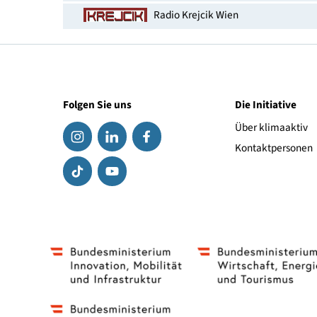
Erhältlich bei
Elektroshop Max
ek-online
Köck
akatronik
electronic4you
Radio Krejcik Wien
Folgen Sie uns
Die Initiat