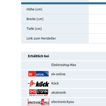
Vollwasserschutz
Beladungserkennung [ja/nein]
Startzeitvorwahl
EAN-Nummer
Höhe [cm]
Breite [cm]
Tiefe [cm]
Link zum Hersteller