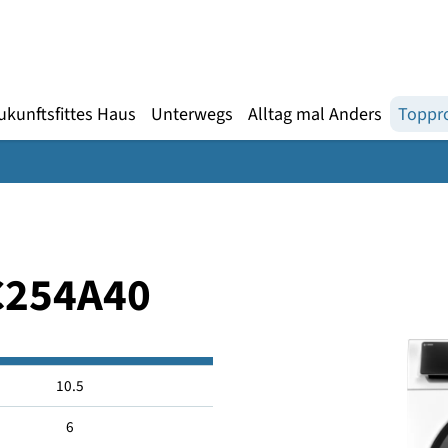
Gebärdensprache
te
en
Zukunftsfittes Haus
Unterwegs
Alltag mal An
WNC254A40
10.5