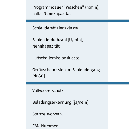
Wasserverbrauch "Waschen"
[Liter/Zyklus]
Programmdauer "Waschen" (h:min),
Nennkapazität
Programmdauer "Waschen" (h:min),
halbe Nennkapazität
Schleudereffizienzklasse
Schleuderdrehzahl [U/min],
Nennkapazität
Luftschallemissionsklasse
Geräuschemission im Schleuder­gang
[dB(A)]