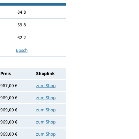
Nein
Nein
Nein
4242005349197
84.8
59.8
62.2
Bosch