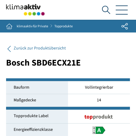
Ich
suche...
Share
Home
klimaaktiv für Private
Topprodukte
Zurück zur Produktübersicht
Bosch SBD6ECX21E
Bauform
Vollintegrierbar
Maßgedecke
14
Topprodukte Label
Energieeffizienzklasse