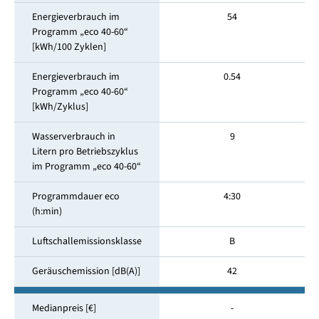
Energieverbrauch im
54
Programm „eco 40-60“
[kWh/100 Zyklen]
Energieverbrauch im
0.54
Programm „eco 40-60“
[kWh/Zyklus]
Wasserverbrauch in
9
Litern pro Betriebszyklus
im Programm „eco 40-60“
Programmdauer eco
4:30
(h:min)
Luftschallemissionsklasse
B
Geräuschemission [dB(A)]
42
Medianpreis [€]
-