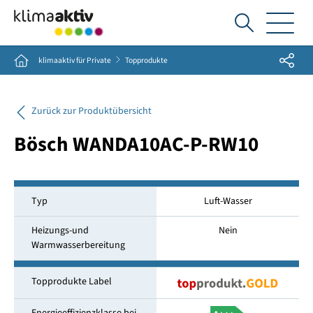
Ich
suche...
Share
Home
klimaaktiv für Private
Topprodukte
Zurück zur Produktübersicht
Bösch WANDA10AC-P-RW10
Typ
Luft-Wasser
Heizungs-und
Nein
Warmwasserbereitung
Topprodukte Label