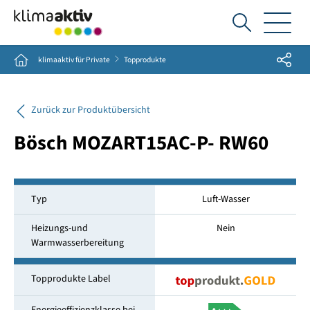
Ich
suche...
Share
Home
klimaaktiv für Private
Topprodukte
Zurück zur Produktübersicht
Bösch MOZART15AC-P- RW60
Typ
Luft-Wasser
Heizungs-und
Nein
Warmwasserbereitung
Topprodukte Label