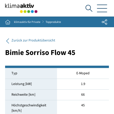
Ich
suche...
Share
Home
klimaaktiv für Private
Topprodukte
Zurück zur Produktübersicht
Bimie Sorriso Flow 45
Typ
E-Moped
Leistung [kW]
1.9
Reichweite [km]
66
Höchstgeschwindigkeit
45
[km/h]