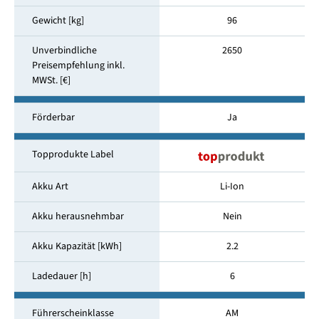
Gewicht [kg]
96
Unverbindliche
2650
Preisempfehlung inkl.
MWSt. [€]
Förderbar
Ja
Topprodukte Label
Akku Art
Li-Ion
Akku herausnehmbar
Nein
Akku Kapazität [kWh]
2.2
Ladedauer [h]
6
Führerscheinklasse
AM